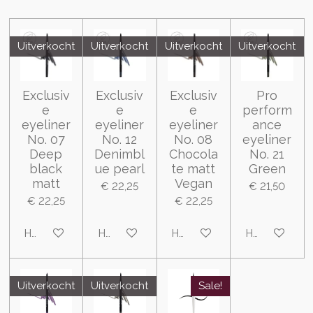
Uitverkocht
Uitverkocht
Uitverkocht
Uitverkocht
Exclusiv
Exclusiv
Exclusiv
Pro
e
e
e
perform
eyeliner
eyeliner
eyeliner
ance
No. 07
No. 12
No. 08
eyeliner
Deep
Denimbl
Chocola
No. 21
black
ue pearl
te matt
Green
matt
Vegan
€ 22,25
€ 21,50
€ 22,25
€ 22,25
Houd mij op de hoogte
Houd mij op de hoogte
Houd mij op de hoogte
Houd mij op 
Uitverkocht
Uitverkocht
Sale!