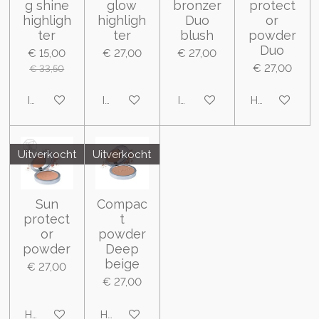
g shine
glow
bronzer
protect
highligh
highligh
Duo
or
ter
ter
blush
powder
Duo
€ 15,00
€ 27,00
€ 27,00
€ 27,00
€ 33,50
In winkelwagen
In winkelwagen
In winkelwagen
Houd mij op 
Uitverkocht
Uitverkocht
Sun
Compac
protect
t
or
powder
powder
Deep
beige
€ 27,00
€ 27,00
Houd mij op de hoogte
Houd mij op de hoogte