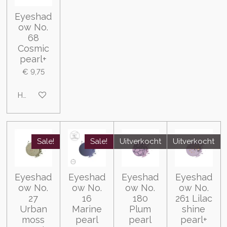
Eyeshad
ow No.
68
Cosmic
pearl+
€ 9,75
Houd mij op de hoogte
Sale!
Sale!
Uitverkocht
Uitverkocht
Eyeshad
Eyeshad
Eyeshad
Eyeshad
ow No.
ow No.
ow No.
ow No.
27
16
180
261 Lilac
Urban
Marine
Plum
shine
moss
pearl
pearl
pearl+