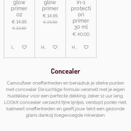
glow
glow
in-1
primer
primer
protecti
02
on
€ 14,95
primer
€ 14,95
€ 23,50
30 ml
€ 23,50
€ 40,00
In winkelwagen
Houd mij op de hoogte
Houd mij op de hoogte
Concealer
Camoufleer oneffenheden en benadruk je sterke punten
met concealer. De luchtige formule versmelt met je eigen
huidskleur voor een perfecte dekking, zeker 12 uur lang.
LOOkX concealer verzacht fijne lijntjes, verstopt poriën niet,
kalmeert oneffenheden en geeft jouw teint een gezonde
glans dankzij toegevoegde mineralen.