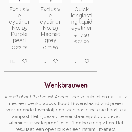
Exclusiv
Exclusiv
Quick
e
e
longlasti
eyeliner
eyeliner
ng liquid
No. 15
No. 19
eyeliner
Purple
Magnet
€ 17,50
pearl
grey
€ 23,00
€ 22,25
€ 21,50
Houd mij op de hoogte
Houd mij op de hoogte
In winkelwagen
Wenkbrauwen
It is all about the brows!
Accentueer ze subtiel en natuurlijk
met een wenkbrauwpotlood. Bovenstaand vind je een
‘verzorgende toverstafje’ dat zich aan bijna elke haarkleur
aanpast. Het zijdezachte wenkbrauwpotlood bevat
vitamines, is waterproof en blijft de hele dag zitten. Het
resultaat: een open blik en een instant lift-effect.