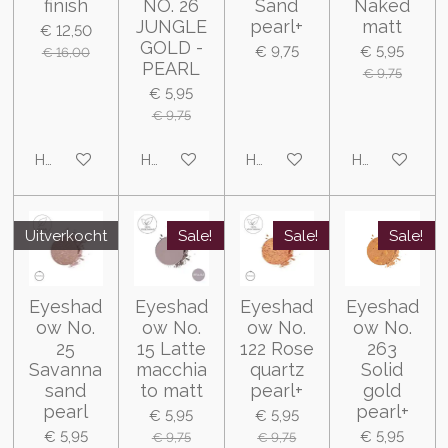
finish
NO. 26
Sand
Naked
JUNGLE
pearl+
matt
€ 12,50
GOLD -
€ 9,75
€ 5,95
€ 16,00
PEARL
€ 9,75
€ 5,95
€ 9,75
Houd mij op de hoogte
Houd mij op de hoogte
Houd mij op de hoogte
Houd mij op 
Uitverkocht
Sale!
Sale!
Sale!
Eyeshad
Eyeshad
Eyeshad
Eyeshad
ow No.
ow No.
ow No.
ow No.
25
15 Latte
122 Rose
263
Savanna
macchia
quartz
Solid
sand
to matt
pearl+
gold
pearl
pearl+
€ 5,95
€ 5,95
€ 5,95
€ 5,95
€ 9,75
€ 9,75