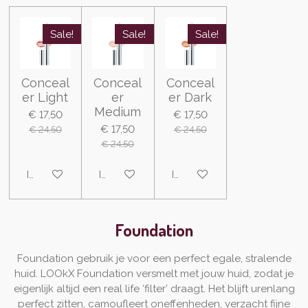
Sale!
Sale!
Sale!
Conceal
Conceal
Conceal
er Light
er
er Dark
Medium
€ 17,50
€ 17,50
€ 17,50
€ 24,50
€ 24,50
€ 24,50
In winkelwagen
In winkelwagen
In winkelwagen
Foundation
Foundation gebruik je voor een perfect egale, stralende
huid. LOOkX Foundation versmelt met jouw huid, zodat je
eigenlijk altijd een real life ‘filter’ draagt. Het blijft urenlang
perfect zitten, camoufleert oneffenheden, verzacht fijne