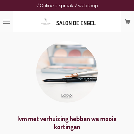
√ Online afspraak √ webshop
Ga
direct
naar
SALON DE ENGEL
de
hoofdinhoud
Ivm met verhuizing hebben we mooie
kortingen