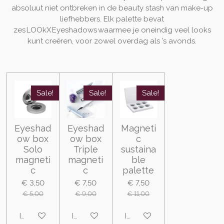
absoluut niet ontbreken in de beauty stash van make-up
liefhebbers. Elk palette bevat
zes LOOkX Eyeshadows waarmee je oneindig veel looks
kunt creëren, voor zowel overdag als ’s avonds.
Sale!
Sale!
Sale!
Eyeshad
Eyeshad
Magneti
ow box
ow box
c
Solo
Triple
sustaina
magneti
magneti
ble
c
c
palette
€ 3,50
€ 7,50
€ 7,50
€ 5,00
€ 9,00
€ 11,00
In winkelwagen
In winkelwagen
In winkelwagen