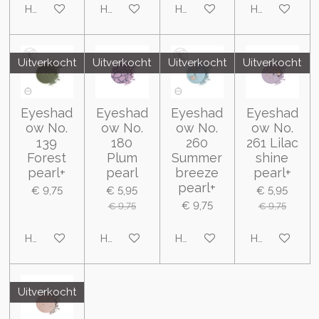
Houd mij op de hoogte
Houd mij op de hoogte
Houd mij op de hoogte
Houd mij op 
Uitverkocht
Uitverkocht
Uitverkocht
Uitverkocht
Eyeshad
Eyeshad
Eyeshad
Eyeshad
ow No.
ow No.
ow No.
ow No.
139
180
260
261 Lilac
Forest
Plum
Summer
shine
pearl+
pearl
breeze
pearl+
pearl+
€ 9,75
€ 5,95
€ 5,95
€ 9,75
€ 9,75
€ 9,75
Houd mij op de hoogte
Houd mij op de hoogte
Houd mij op de hoogte
Houd mij op 
Uitverkocht