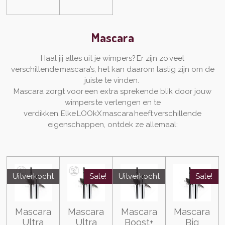
Mascara
Haal jij alles uit je wimpers? Er zijn zo veel
verschillende mascara’s, het kan daarom lastig zijn om de
juiste te vinden.
Mascara zorgt voor een extra sprekende blik door jouw
wimpers te verlengen en te
verdikken. Elke LOOkX mascara heeft verschillende
eigenschappen, ontdek ze allemaal:
Uitverkocht
Sale!
Uitverkocht
Sale!
Mascara
Mascara
Mascara
Mascara
Ultra
Ultra
Boost+
Big