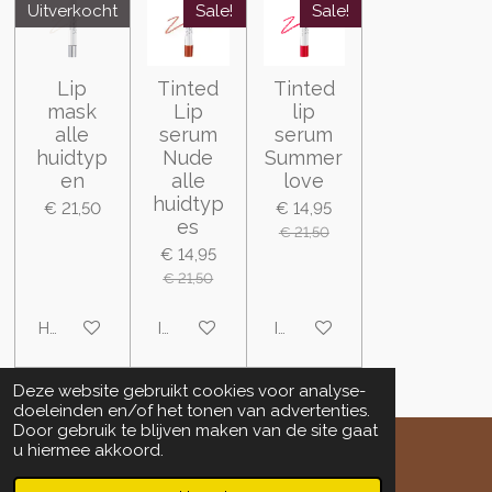
Uitverkocht
Sale!
Sale!
Lip
Tinted
Tinted
mask
Lip
lip
alle
serum
serum
huidtyp
Nude
Summer
en
alle
love
huidtyp
€ 21,50
€ 14,95
es
€ 21,50
€ 14,95
€ 21,50
Houd mij op de hoogte
In winkelwagen
In winkelwagen
Deze website gebruikt cookies voor analyse-
doeleinden en/of het tonen van advertenties.
Door gebruik te blijven maken van de site gaat
u hiermee akkoord.
© 2023 - 2026 www.salondeengel.nl
Powered by
JouwWeb