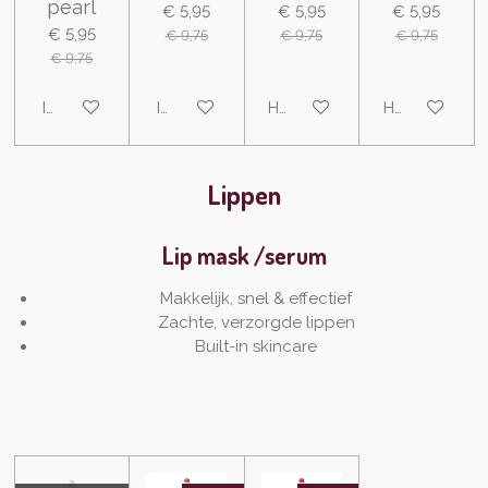
pearl
€ 5,95
€ 5,95
€ 5,95
€ 5,95
€ 9,75
€ 9,75
€ 9,75
€ 9,75
In winkelwagen
In winkelwagen
Houd mij op de hoogte
Houd mij op 
Lippen
Lip mask /serum
Makkelijk, snel & effectief
Zachte, verzorgde lippen
Built-in skincare