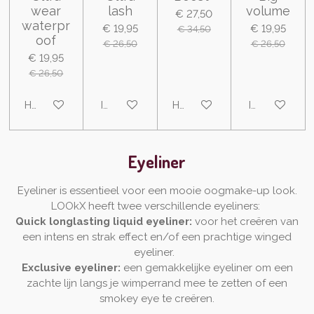
wear
lash
volume
€ 27,50
waterpr
€ 19,95
€ 19,95
€ 34,50
oof
€ 26,50
€ 26,50
€ 19,95
€ 26,50
Houd mij op de hoogte
In winkelwagen
Houd mij op de hoogte
In winkelwa
Eyeliner
Eyeliner is essentieel voor een mooie oogmake-up look.
LOOkX heeft twee verschillende eyeliners:
Quick longlasting liquid eyeliner:
voor het creëren van
een intens en strak effect en/of een prachtige winged
eyeliner.
Exclusive eyeliner:
een gemakkelijke eyeliner om een
zachte lijn langs je wimperrand mee te zetten of een
smokey eye te creëren.