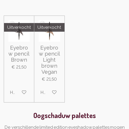
Uitverkocht
Uitverkocht
Eyebro
Eyebro
w pencil
w pencil
Brown
Light
brown
€ 21,50
Vegan
€ 21,50
Houd mij op de hoogte
Houd mij op de hoogte
Oogschaduw palettes
De verschillende limited edition eyeshadow palettes mogen