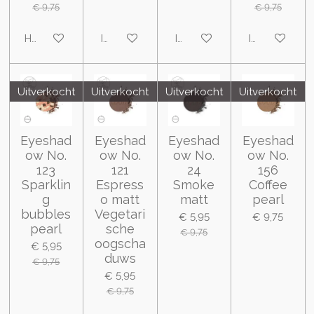
€ 9,75
€ 9,75
Houd mij op de hoogte
In winkelwagen
In winkelwagen
In winkelwa
Uitverkocht
Uitverkocht
Uitverkocht
Uitverkocht
Eyeshad
Eyeshad
Eyeshad
Eyeshad
ow No.
ow No.
ow No.
ow No.
123
121
24
156
Sparklin
Espress
Smoke
Coffee
g
o matt
matt
pearl
bubbles
Vegetari
€ 5,95
€ 9,75
pearl
sche
€ 9,75
oogscha
€ 5,95
duws
€ 9,75
€ 5,95
€ 9,75