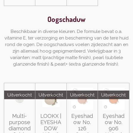
Oogschaduw
Beschikbaar in diverse kleuren. De formule bevat o.a.
vitamine E, ter verzorging en bescherming van de tere huid
rond de ogen. De oogschaduws voelen zijdezacht aan en
zijn allemaal hoog gepigmenteerd. Verkrijgbaar in 3
varianten: matt (prachtige matte finish), pearl (subtiele
glanzende finish) & pearl+ (extra glanzende finish).
Uitverkocht
Uitverkocht
Uitverkocht
Uitverkocht
Multi-
LOOKX |
Eyeshad
Eyeshad
purpose
EYESHA
ow No.
ow No.
diamond
DOW
126
906