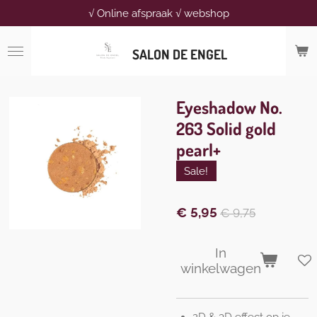
√ Online afspraak √ webshop
Ga
direct
naar
SALON DE ENGEL
de
hoofdinhoud
Eyeshadow No.
263 Solid gold
pearl+
Sale!
€ 5,95
€ 9,75
In
winkelwagen