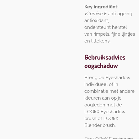
Key ingrediënt:
Vitamine E
anti-ageing
antioxidant,
ondersteunt herstel
van rimpels, fijne lijntjes
en littekens.
Gebruiksadvies
oogschaduw
Breng de Eyeshadow
individueel of in
combinatie met andere
kleuren aan op je
oogleden met de
LOOkX Eyeshadow
brush of LOOkX
Blender brush.
Tip: LOOkX Eyeshadow