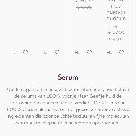
€ 35,00
nde
€ 40,00
huidver
ouderin
g
€ 37,50
€ 48,00
In winkelwagen
In winkelwagen
Houd mij op de hoogte
Houd mij op 
Serum
Op de dagen dat je huid wat extra liefde nodig heeft staan
de serums van LOOkX voor je klaar. Geef je huid de
verzorging en aandacht die ze verdient. De serums van
LOOkX dienen als ‘activator’ met geconcentreerde actieve
ingrediënten die door de lichte textuur en fijne moleculen
extra snel en diep in de huid worden opgenomen.