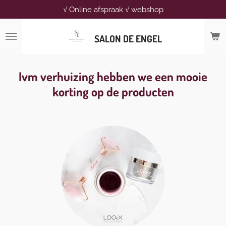
√ Online afspraak √ webshop
Ga
direct
naar
SALON DE ENGEL
de
hoofdinhoud
Ivm verhuizing hebben we een mooie
korting op de producten