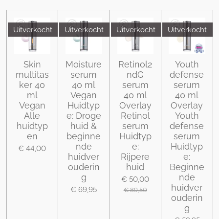
Uitverkocht
Uitverkocht
Uitverkocht
Uitverkocht
Skin
Moisture
Retinol2
Youth
multitas
serum
ndG
defense
ker 40
40 ml
serum
serum
ml
Vegan
40 ml
40 ml
Vegan
Huidtyp
Overlay
Overlay
Alle
e: Droge
Retinol
Youth
huidtyp
huid &
serum
defense
en
beginne
Huidtyp
serum
nde
e:
Huidtyp
€ 44,00
huidver
Rijpere
e:
ouderin
huid
Beginne
g
nde
€ 50,00
huidver
€ 69,95
€ 89,50
ouderin
g