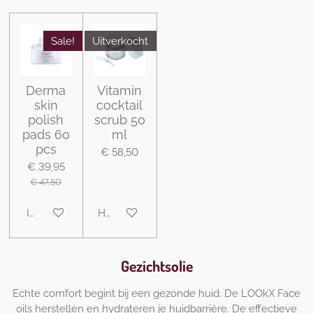
Sale!
Uitverkocht
Derma
Vitamin
skin
cocktail
polish
scrub 50
pads 60
ml
pcs
€ 58,50
€ 39,95
€ 47,50
In winkelwagen
Houd mij op de hoogte
Gezichtsolie
Echte comfort begint bij een gezonde huid. De LOOkX Face
oils herstellen en hydrateren je huidbarrière. De effectieve