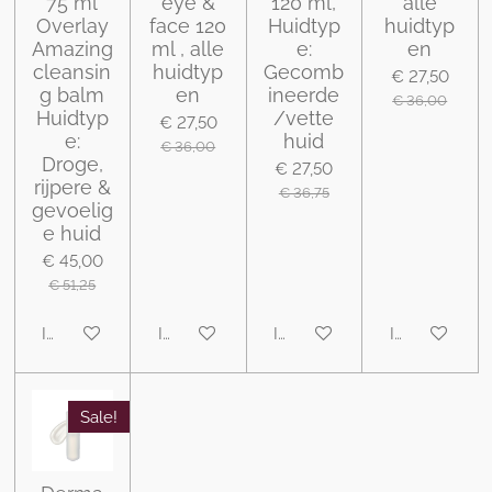
75 ml
eye &
120 ml,
alle
Overlay
face 120
Huidtyp
huidtyp
Amazing
ml , alle
e:
en
cleansin
huidtyp
Gecomb
€ 27,50
g balm
en
ineerde
€ 36,00
Huidtyp
/vette
€ 27,50
e:
huid
€ 36,00
Droge,
€ 27,50
rijpere &
€ 36,75
gevoelig
e huid
€ 45,00
€ 51,25
In winkelwagen
In winkelwagen
In winkelwagen
In winkelwa
Sale!