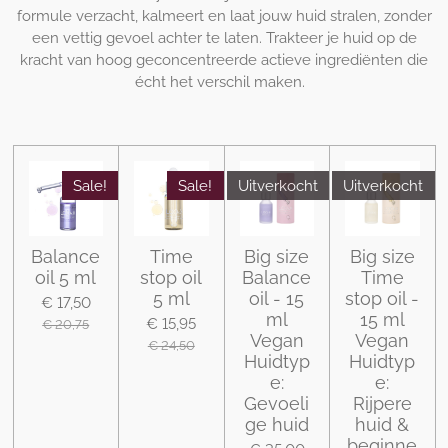
formule verzacht, kalmeert en laat jouw huid stralen, zonder
een vettig gevoel achter te laten. Trakteer je huid op de
kracht van hoog geconcentreerde actieve ingrediënten die
écht het verschil maken.
Sale!
Sale!
Uitverkocht
Uitverkocht
Balance
Time
Big size
Big size
oil 5 ml
stop oil
Balance
Time
5 ml
oil - 15
stop oil -
€ 17,50
ml
15 ml
€ 15,95
€ 20,75
Vegan
Vegan
€ 24,50
Huidtyp
Huidtyp
e:
e:
Gevoeli
Rijpere
ge huid
huid &
beginne