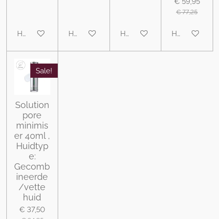
€ 59,95
€ 77,25
Houd mij op de hoogte
Houd mij op de hoogte
Houd mij op de hoogte
Houd mij op 
Sale!
Solution
pore
minimis
er 40ml ,
Huidtyp
e:
Gecomb
ineerde
/vette
huid
€ 37,50