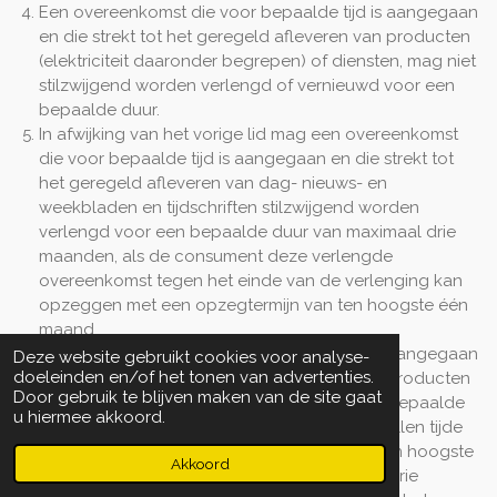
Een overeenkomst die voor bepaalde tijd is aangegaan
en die strekt tot het geregeld afleveren van producten
(elektriciteit daaronder begrepen) of diensten, mag niet
stilzwijgend worden verlengd of vernieuwd voor een
bepaalde duur.
In afwijking van het vorige lid mag een overeenkomst
die voor bepaalde tijd is aangegaan en die strekt tot
het geregeld afleveren van dag- nieuws- en
weekbladen en tijdschriften stilzwijgend worden
verlengd voor een bepaalde duur van maximaal drie
maanden, als de consument deze verlengde
overeenkomst tegen het einde van de verlenging kan
opzeggen met een opzegtermijn van ten hoogste één
maand.
Een overeenkomst die voor bepaalde tijd is aangegaan
Deze website gebruikt cookies voor analyse-
doeleinden en/of het tonen van advertenties.
en die strekt tot het geregeld afleveren van producten
Door gebruik te blijven maken van de site gaat
of diensten, mag alleen stilzwijgend voor onbepaalde
u hiermee akkoord.
duur worden verlengd als de consument te allen tijde
mag opzeggen met een opzegtermijn van ten hoogste
Akkoord
één maand. De opzegtermijn is ten hoogste drie