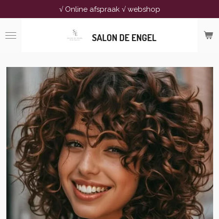
√ Online afspraak √ webshop
Ga
direct
naar
SALON DE ENGEL
de
hoofdinhoud