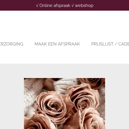
√ Online afspraak √ webshop
ERZORGING
MAAK EEN AFSPRAAK
PRIJSLIJST / CA