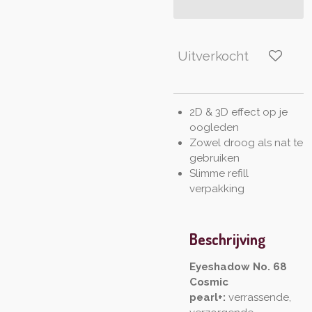
Uitverkocht
2D & 3D effect op je
oogleden
Zowel droog als nat te
gebruiken
Slimme refill
verpakking
Beschrijving
Eyeshadow No. 68
Cosmic
pearl+:
verrassende,