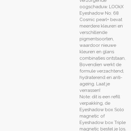
verzorgende
oogschaduw. LOOkX
Eyeshadow No. 68
Cosmic pearl+ bevat
meerdere kleuren en
verschillende
pigmentsoorten,
waardoor nieuwe
kleuren en glans
combinaties ontstaan.
Bovendien werkt de
formule verzachtend,
hydraterend en anti-
ageing. Laat je
verrassen!
Note: dit is een refill
verpakking, de
Eyeshadow box Solo
magnetic of
Eyeshadow box Triple
magnetic bestel je los.