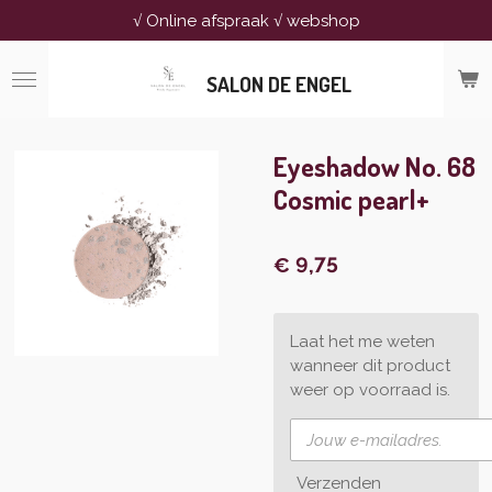
√ Online afspraak √ webshop
Ga
direct
naar
SALON DE ENGEL
de
hoofdinhoud
Eyeshadow No. 68
Cosmic pearl+
€ 9,75
Laat het me weten
wanneer dit product
weer op voorraad is.
Verzenden