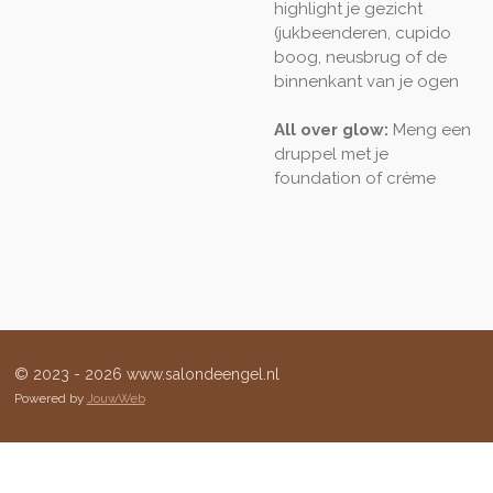
highlight je gezicht
(jukbeenderen, cupido
boog, neusbrug of de
binnenkant van je ogen
All over glow:
Meng een
druppel met je
foundation of crème
© 2023 - 2026 www.salondeengel.nl
Powered by
JouwWeb