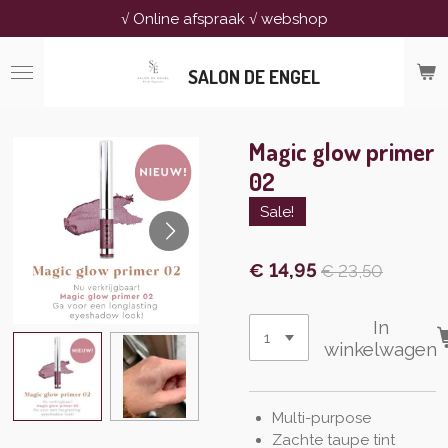
√ Online afspraak √ webshop
Ga
direct
naar
SALON DE ENGEL
de
hoofdinhoud
Magic glow primer
02
Sale!
€ 14,95
€ 23,50
In
winkelwagen
Multi-purpose
Zachte taupe tint