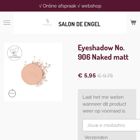
√ Online afspraak √ webshop
Ga
direct
naar
SALON DE ENGEL
de
hoofdinhoud
Eyeshadow No.
906 Naked matt
€ 5,95
€ 9,75
Laat het me weten
wanneer dit product
weer op voorraad is.
Verzenden