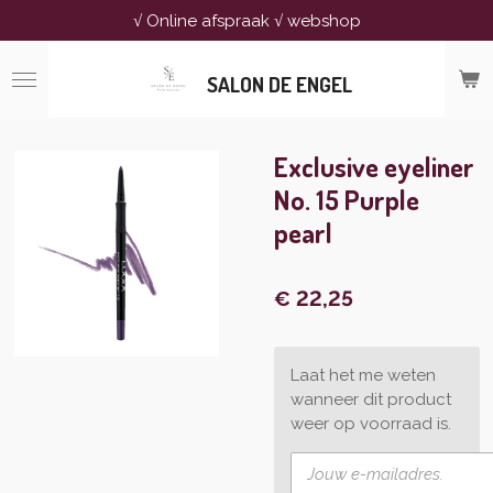
√ Online afspraak √ webshop
Ga
direct
naar
SALON DE ENGEL
de
hoofdinhoud
Exclusive eyeliner
No. 15 Purple
pearl
€ 22,25
Laat het me weten
wanneer dit product
weer op voorraad is.