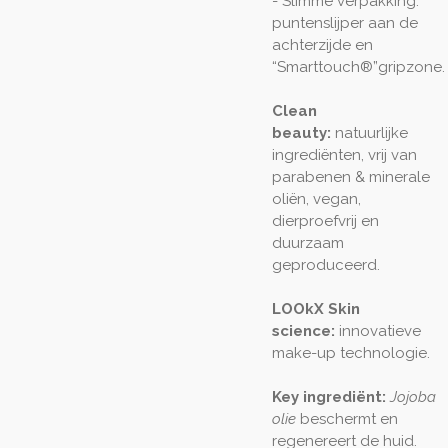
- Slimme verpakking:
puntenslijper aan de
achterzijde en
“Smarttouch®”gripzone.
Clean
beauty:
natuurlijke
ingrediënten, vrij van
parabenen & minerale
oliën, vegan,
dierproefvrij en
duurzaam
geproduceerd.
LOOkX Skin
science:
innovatieve
make-up technologie.
Key ingrediënt:
Jojoba
olie
beschermt en
regenereert de huid.