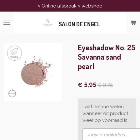
√ Online afspraak √ webshop
Ga
direct
naar
SALON DE ENGEL
de
hoofdinhoud
Eyeshadow No. 25
Savanna sand
pearl
€ 5,95
€ 9,75
Laat het me weten
wanneer dit product
weer op voorraad is.