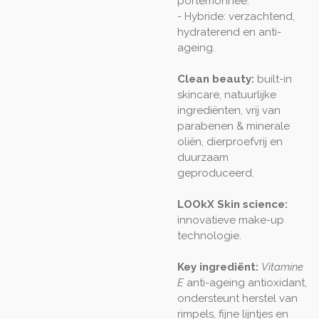
portemonnee.
- Hybride: verzachtend,
hydraterend en anti-
ageing.
Clean beauty:
built-in
skincare, natuurlijke
ingrediënten, vrij van
parabenen & minerale
oliën, dierproefvrij en
duurzaam
geproduceerd.
LOOkX Skin science:
innovatieve make-up
technologie.
Key ingrediënt:
Vitamine
E
anti-ageing antioxidant,
ondersteunt herstel van
rimpels, fijne lijntjes en