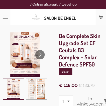
√ Online afspraak √ webshop
Ga
direct
naar
SALON DE ENGEL
de
hoofdinhoud
De Complete Skin
Upgrade Set CF
Ceutals B3
Complex + Solar
Defence SPF50
Sale!
€ 115,00
€ 133,79
In
winkelwagen