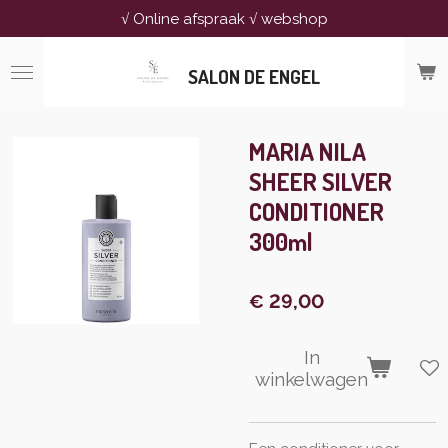
√ Online afspraak √ webshop
Ga
direct
naar
SALON DE ENGEL
de
hoofdinhoud
MARIA NILA
SHEER SILVER
CONDITIONER
300ml
€ 29,00
In
winkelwagen