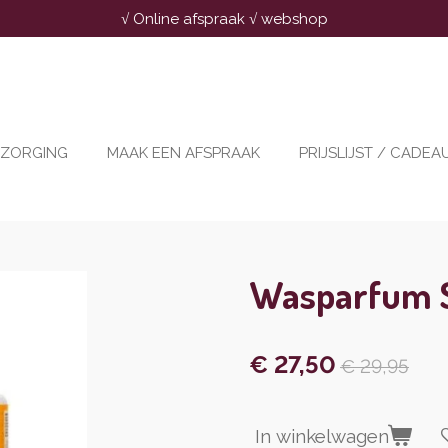
√ Online afspraak √ webshop
RZORGING
MAAK EEN AFSPRAAK
PRIJSLIJST / CADE
Wasparfum S
€ 27,50
€ 29,95
In winkelwagen