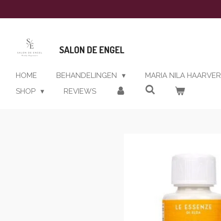
Ga
direct
naar
de
SALON DE ENGEL
hoofdinhoud
HOME
BEHANDELINGEN
MARIA NILA HAARVE
SHOP
REVIEWS