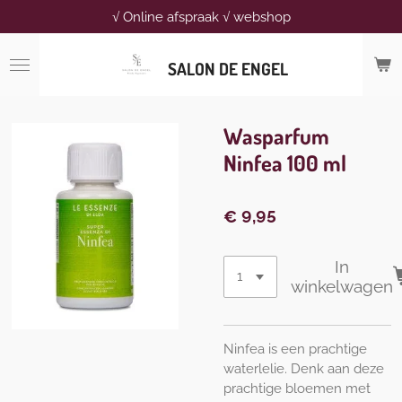
√ Online afspraak √ webshop
Ga
direct
naar
SALON DE ENGEL
de
hoofdinhoud
Wasparfum
Ninfea 100 ml
€ 9,95
In
winkelwagen
Ninfea is een prachtige
waterlelie. Denk aan deze
prachtige bloemen met