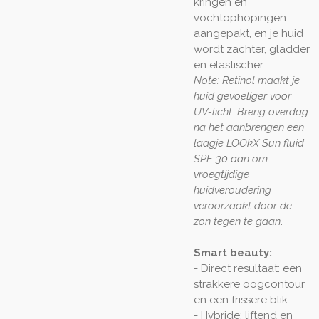
kringen en
vochtophopingen
aangepakt, en je huid
wordt zachter, gladder
en elastischer.
Note: Retinol maakt je
huid gevoeliger voor
UV-licht. Breng overdag
na het aanbrengen een
laagje LOOkX Sun fluid
SPF 30 aan om
vroegtijdige
huidveroudering
veroorzaakt door de
zon tegen te gaan
.
Smart beauty:
- Direct resultaat: een
strakkere oogcontour
en een frissere blik.
- Hybride: liftend en