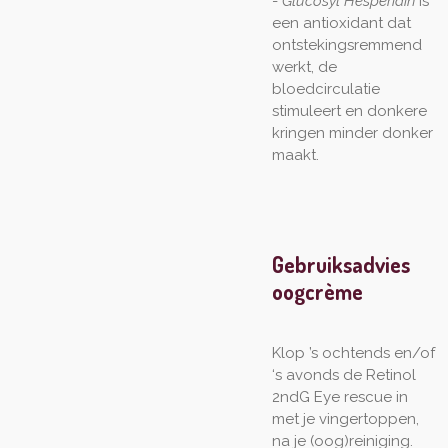
-
Glucosyl Hesperidin
is
een antioxidant dat
ontstekingsremmend
werkt, de
bloedcirculatie
stimuleert en donkere
kringen minder donker
maakt.
Gebruiksadvies
oogcrème
Klop ’s ochtends en/of
‘s avonds de Retinol
2ndG Eye rescue in
met je vingertoppen,
na je (oog)reiniging.