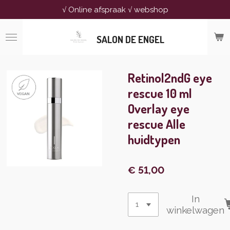
√ Online afspraak √ webshop
Ga
direct
naar
SALON DE ENGEL
de
hoofdinhoud
Retinol2ndG eye
rescue 10 ml
Overlay eye
rescue Alle
huidtypen
€ 51,00
In
winkelwagen