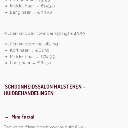
Middel haar → €92,50
Lang haar → €99,50
Krullen knippen ( zonder styling)
€49,50
Krullen knippen incl styling
Kort haar
→ €62,50
Middel haar → €74,95
Lang haar → €82,50
SCHOONHEIDSSALON HALSTEREN –
HUIDBEHANDELINGEN
→
Mini Facial
Een korte, frisse boost voor je huid €59,-