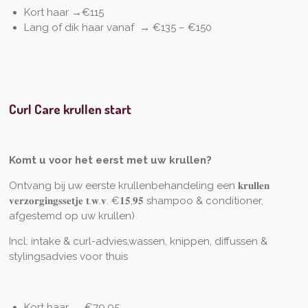
Kort haar
→€115
Lang of dik haar vanaf → €135 – €150
Curl Care krullen start
Komt u voor het eerst met uw krullen?
Ontvang bij uw eerste krullenbehandeling een 𝐤𝐫𝐮𝐥𝐥𝐞𝐧
𝐯𝐞𝐫𝐳𝐨𝐫𝐠𝐢𝐧𝐠𝐬𝐬𝐞𝐭𝐣𝐞 𝐭.𝐰.𝐯. €𝟏𝟓,𝟗𝟓 shampoo & conditioner,
afgestemd op uw krullen)
Incl: intake & curl-advies,wassen, knippen, diffussen &
stylingsadvies voor thuis
Kort haar → €79.95