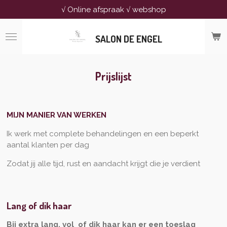
√ Online afspraak √ webshop
Ga
direct
naar
SALON DE ENGEL
de
hoofdinhoud
Prijslijst
MIJN MANIER VAN WERKEN
Ik werk met complete behandelingen en een beperkt
aantal klanten per dag
Zodat jij alle tijd, rust en aandacht krijgt die je verdient
Lang of dik haar
Bij extra lang, vol of dik haar kan er een toeslag