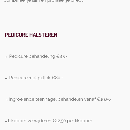
combineer je slim en profiteer je direct.
PEDICURE HALSTEREN
→
Pedicure behandeling €45,-
→
Pedicure met gellak €80,-
→Ingroeiende teennagel behandelen vanaf €19,50
→
Likdoorn verwijderen €12,50 per likdoorn