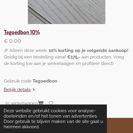
Tegoedbon 10%
€ 0,00
🎉 Alleen deze week:
10% korting op je volgende aankoop!
Geldig bij een bestelling vanaf
€175,-
aan producten. Voeg
de korting toe aan je winkelwagen en profiteer direct!
Gebruik code
Tegoedbon
Bekijk details
In winkelwagen
Deze website gebruikt cookies voor analyse-
doeleinden en/of het tonen van advertenties.
Door gebruik te blijven maken van de site gaat u
hiermee akkoord.
© 2023 - 2026 www.salondeengel.nl