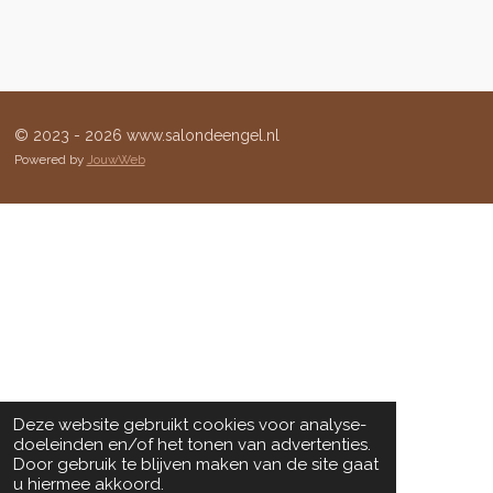
© 2023 - 2026 www.salondeengel.nl
Powered by
JouwWeb
Deze website gebruikt cookies voor analyse-
doeleinden en/of het tonen van advertenties.
Door gebruik te blijven maken van de site gaat
u hiermee akkoord.