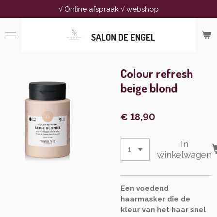
√ Online afspraak √ webshop
Ga
direct
naar
SALON DE ENGEL
de
hoofdinhoud
Colour refresh
beige blond
€ 18,90
In
winkelwagen
Een voedend
haarmasker die de
kleur van het haar snel