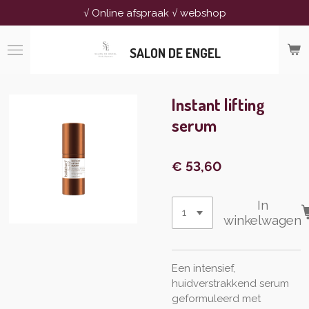
√ Online afspraak √ webshop
Ga
direct
naar
SALON DE ENGEL
de
hoofdinhoud
Instant lifting
serum
€ 53,60
In
winkelwagen
Een intensief,
huidverstrakkend serum
geformuleerd met