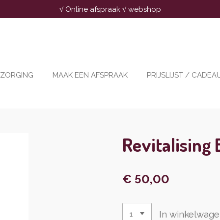
√ Online afspraak √ webshop
RZORGING
MAAK EEN AFSPRAAK
PRIJSLIJST / CADE
Revitalising 
€ 50,00
In winkelwag