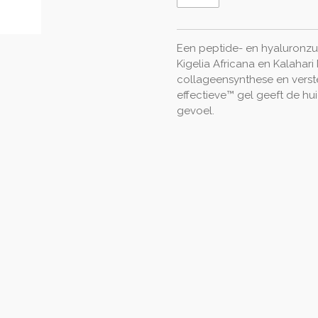
Een peptide- en hyaluronzuu
Kigelia Africana en Kalahar
collageensynthese en verst
effectieve™ gel geeft de hu
gevoel.