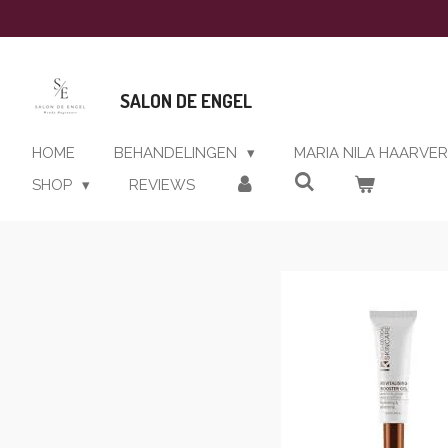
Ga
direct
naar
de
SALON DE ENGEL
hoofdinhoud
HOME
BEHANDELINGEN
MARIA NILA HAARVE
SHOP
REVIEWS