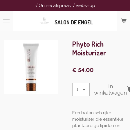
√ Online afspraak √ webshop
Ga
direct
naar
SALON DE ENGEL
de
hoofdinhoud
Phyto Rich
Moisturizer
€ 54,00
In
winkelwagen
Een botanisch rijke
moisturiser die essentiële
plantaardige lipiden en