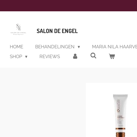
Ga
direct
naar
de
SALON DE ENGEL
hoofdinhoud
HOME
BEHANDELINGEN
MARIA NILA HAARV
SHOP
REVIEWS