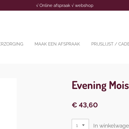
√ Online afspraak √ webshop
ERZORGING
MAAK EEN AFSPRAAK
PRIJSLIJST / CA
Evening Mois
€ 43,60
In winkelwag