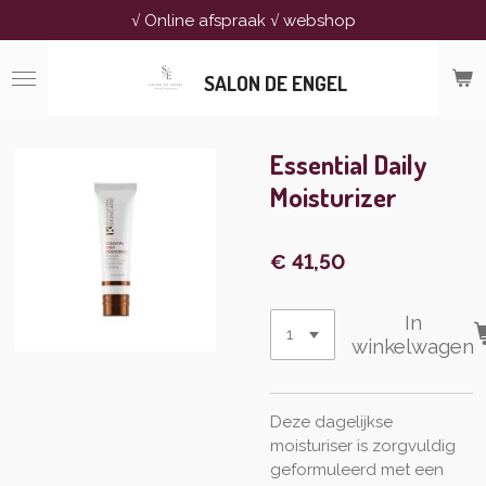
√ Online afspraak √ webshop
Ga
direct
naar
SALON DE ENGEL
de
hoofdinhoud
Essential Daily
Moisturizer
€ 41,50
In
winkelwagen
Deze dagelijkse
moisturiser is zorgvuldig
geformuleerd met een