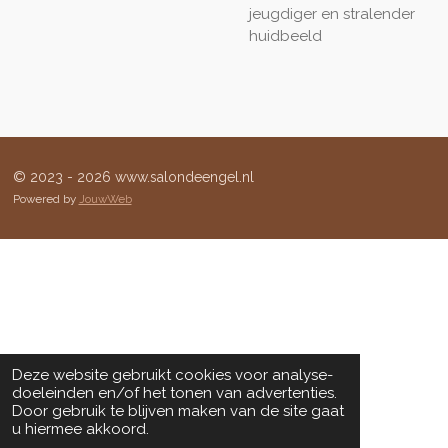
jeugdiger en stralender
huidbeeld
© 2023 - 2026 www.salondeengel.nl
Powered by
JouwWeb
Deze website gebruikt cookies voor analyse-
doeleinden en/of het tonen van advertenties.
Door gebruik te blijven maken van de site gaat
u hiermee akkoord.