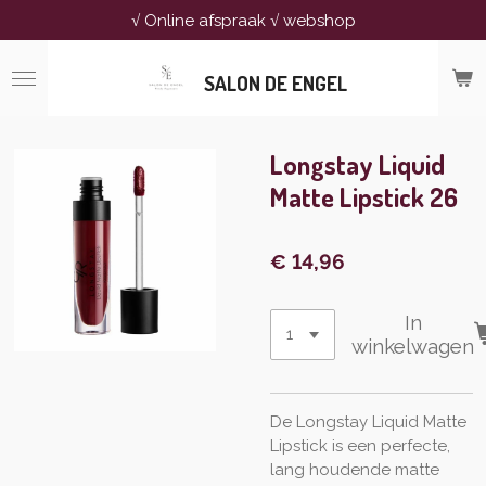
√ Online afspraak √ webshop
Ga
direct
naar
SALON DE ENGEL
de
hoofdinhoud
Longstay Liquid
Matte Lipstick 26
€ 14,96
In
winkelwagen
De Longstay Liquid Matte
Lipstick is een perfecte,
lang houdende matte