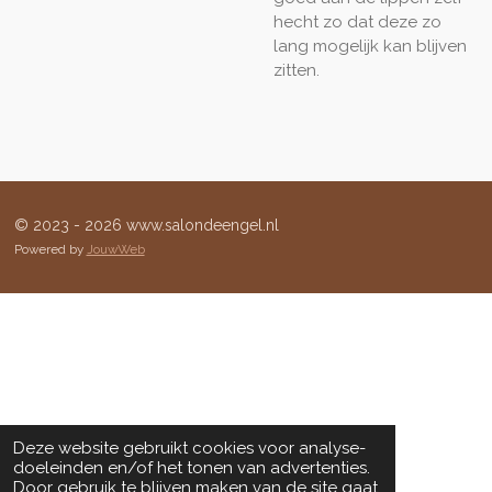
hecht zo dat deze zo
lang mogelijk kan blijven
zitten.
© 2023 - 2026 www.salondeengel.nl
Powered by
JouwWeb
Deze website gebruikt cookies voor analyse-
doeleinden en/of het tonen van advertenties.
Door gebruik te blijven maken van de site gaat