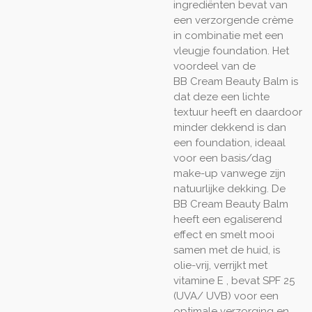
ingrediënten bevat van
een verzorgende crème
in combinatie met een
vleugje foundation. Het
voordeel van de
BB
Cream
Beauty Balm is
dat deze een lichte
textuur heeft en daardoor
minder dekkend is dan
een foundation, ideaal
voor een basis/dag
make-up vanwege zijn
natuurlijke dekking. De
BB
Cream
Beauty Balm
heeft een egaliserend
effect en smelt mooi
samen met de huid, is
olie-vrij, verrijkt met
vitamine E , bevat
SPF
25
(UVA/
UVB
) voor een
optimale verzorging en