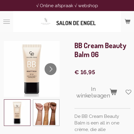
√ Online afspraak √ webshop
Ga
direct
naar
SALON DE ENGEL
de
hoofdinhoud
BB Cream Beauty
Balm 06
€ 16,95
In
winkelwagen
De
BB
Cream
Beauty
Balm is een all in
one
crème, die alle