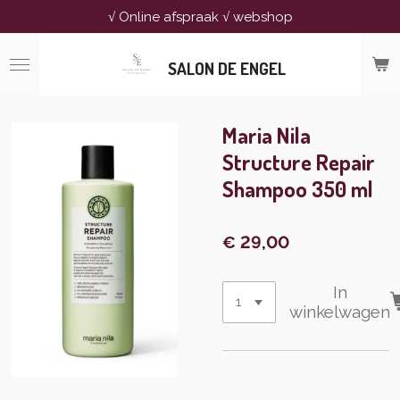
√ Online afspraak √ webshop
Ga
direct
naar
SALON DE ENGEL
de
hoofdinhoud
Maria Nila
Structure Repair
Shampoo 350 ml
€ 29,00
In
winkelwagen