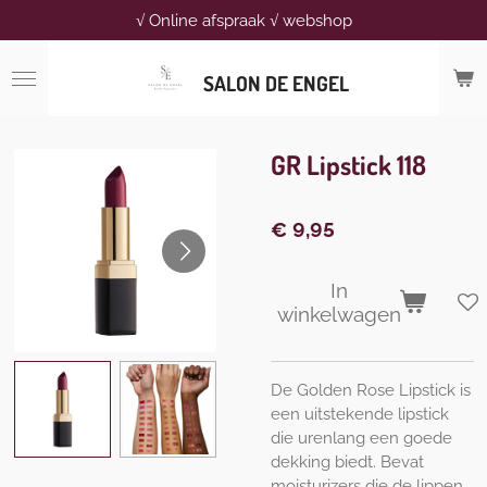
√ Online afspraak √ webshop
Ga
direct
naar
SALON DE ENGEL
de
hoofdinhoud
GR Lipstick 118
€ 9,95
In
winkelwagen
De Golden Rose Lipstick is
een uitstekende lipstick
die urenlang een goede
dekking biedt. Bevat
moisturizers die de lippen