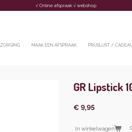
√ Online afspraak √ webshop
RZORGING
MAAK EEN AFSPRAAK
PRIJSLIJST / CADE
GR Lipstick 
€ 9,95
In winkelwagen