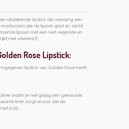
een uitstekende lipstick die urenlang een
moisturizers die de lippen glad en zacht
lanzende lippen met een niet-vegende en
jkt met vitamine E.
olden Rose Lipstick:
vormgegeven lipstick van Golden Rose heeft
pliner indien je niet graag een gekleurde
sparante liner zorgt ervoor dat de
loopt.9,95