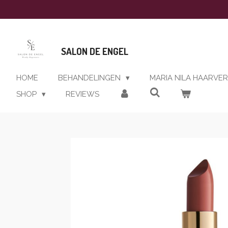
Ga
direct
naar
de
SALON DE ENGEL
hoofdinhoud
HOME
BEHANDELINGEN
MARIA NILA HAARVE
SHOP
REVIEWS