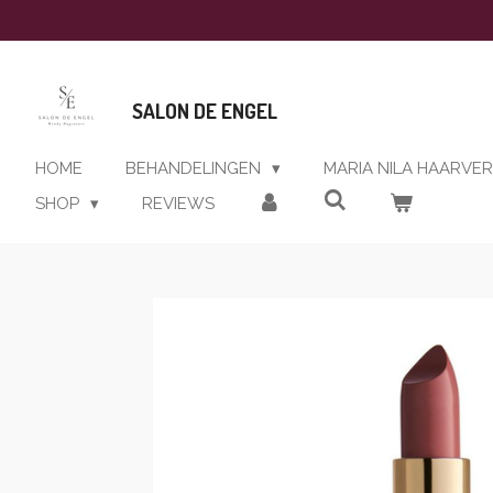
Ga
direct
naar
de
SALON DE ENGEL
hoofdinhoud
HOME
BEHANDELINGEN
MARIA NILA HAARVE
SHOP
REVIEWS