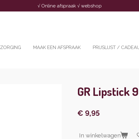
√ Online afspraak √ webshop
RZORGING
MAAK EEN AFSPRAAK
PRIJSLIJST / CADE
GR Lipstick 
€ 9,95
In winkelwagen