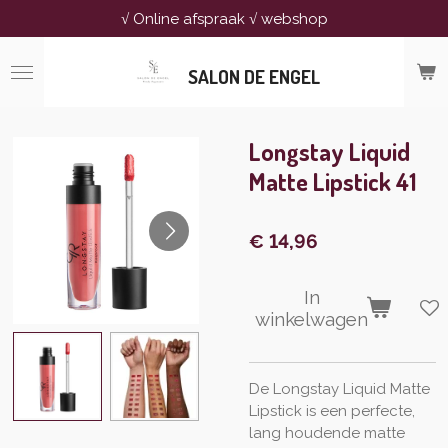
√ Online afspraak √ webshop
Ga
direct
naar
SALON DE ENGEL
de
hoofdinhoud
Longstay Liquid
Matte Lipstick 41
€ 14,96
In
winkelwagen
De Longstay Liquid Matte
Lipstick is een perfecte,
lang houdende matte