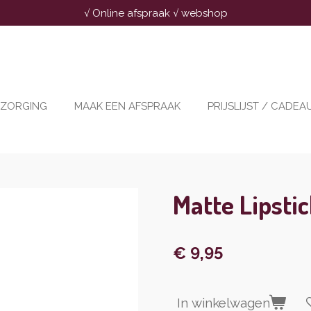
√ Online afspraak √ webshop
RZORGING
MAAK EEN AFSPRAAK
PRIJSLIJST / CADE
Matte Lipsti
€ 9,95
In winkelwagen