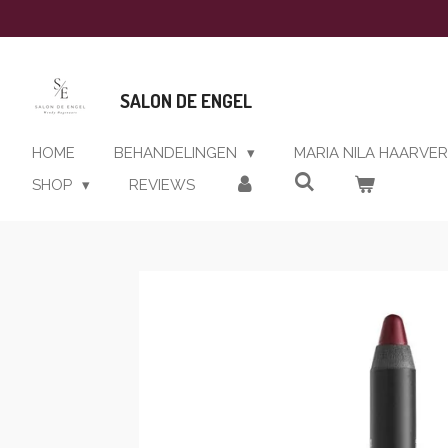
Ga
direct
naar
de
SALON DE ENGEL
hoofdinhoud
HOME
BEHANDELINGEN
MARIA NILA HAARVE
SHOP
REVIEWS