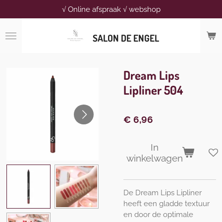
√ Online afspraak √ webshop
Ga
direct
naar
SALON DE ENGEL
de
hoofdinhoud
Dream Lips
Lipliner 504
€ 6,96
In
winkelwagen
De Dream Lips Lipliner
heeft een gladde textuur
en door de optimale