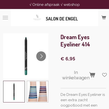
√ Online afspraak √ webshop
Ga
direct
naar
SALON DE ENGEL
de
hoofdinhoud
Dream Eyes
Eyeliner 414
€ 6,95
In
winkelwagen
De Dream Eyes Eyeliner is
een extra zacht
oogpotlood met een