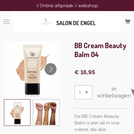
√ Online afspraak √ webshop
Ga
direct
naar
SALON DE ENGEL
de
hoofdinhoud
BB Cream Beauty
Balm 04
€ 16,95
In
winkelwagen
De
BB
Cream
Beauty
Balm is een all in
one
crème, die alle