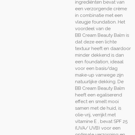
ingrediënten bevat van
een verzorgende crème
in combinatie met een
vleugje foundation. Het
voordeel van de
BB
Cream
Beauty Balm is
dat deze een lichte
textuur heeft en daardoor
minder dekkend is dan
een foundation, ideaal
voor een basis/dag
make-up vanwege zijn
natuurlijke dekking. De
BB
Cream
Beauty Balm
heeft een egaliserend
effect en smelt mooi
samen met de huid, is
olie-vrij, verrijkt met
vitamine E , bevat
SPF
25
(UVA/
UVB
) voor een
optimale verzorging en