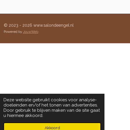
© 2023 - 2026 www.salondeengel.nl
Powered by
JouwWeb
Deze website gebruikt cookies voor analyse-
doeleinden en/of het tonen van advertenties.
Door gebruik te blijven maken van de site gaat
u hiermee akkoord.
Akkoord