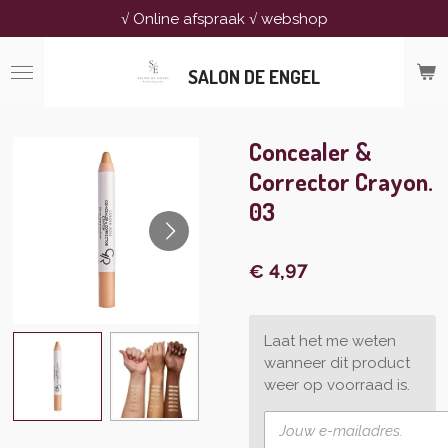
√ Online afspraak √ webshop
Ga
direct
naar
SALON DE ENGEL
de
hoofdinhoud
Concealer &
Corrector Crayon.
03
€ 4,97
Laat het me weten
wanneer dit product
weer op voorraad is.