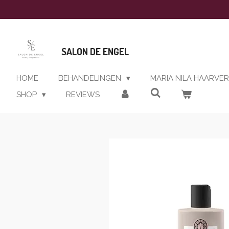
Ga
direct
naar
de
SALON DE ENGEL
hoofdinhoud
HOME
BEHANDELINGEN
MARIA NILA HAARVE
SHOP
REVIEWS