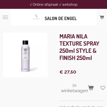
√ Online afspraak √ webshop
Ga
direct
naar
SALON DE ENGEL
de
hoofdinhoud
MARIA NILA
TEXTURE SPRAY
250ml STYLE &
FINISH 250ml
€ 27,50
In
winkelwagen