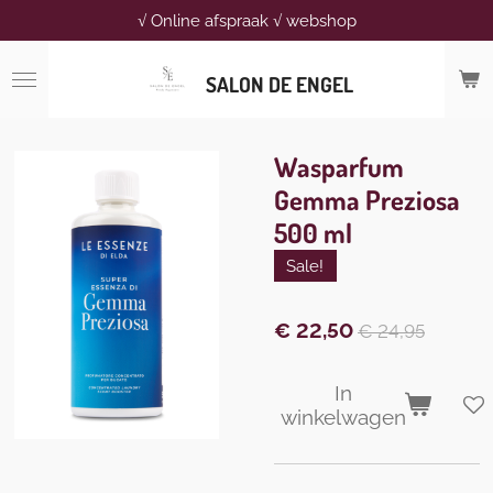
√ Online afspraak √ webshop
Ga
direct
naar
SALON DE ENGEL
de
hoofdinhoud
Wasparfum
Gemma Preziosa
500 ml
Sale!
€ 22,50
€ 24,95
In
winkelwagen