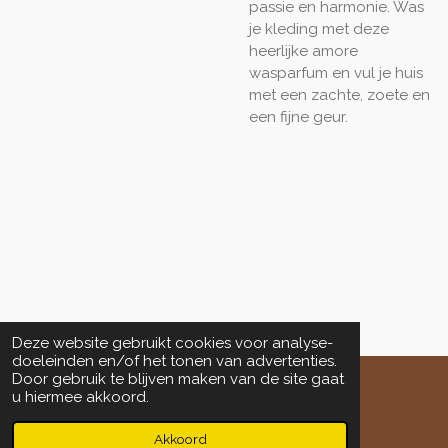
passie en harmonie. Was
je kleding met deze
heerlijke amore
wasparfum en vul je huis
met een zachte, zoete en
een fijne geur.
Deze website gebruikt cookies voor analyse-
doeleinden en/of het tonen van advertenties.
Door gebruik te blijven maken van de site gaat
u hiermee akkoord.
© 2023 - 2026 www.salondeengel.nl
Powered by
JouwWeb
Akkoord