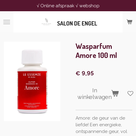
√ Online afspraak √ webshop
Ga
direct
naar
SALON DE ENGEL
de
hoofdinhoud
Wasparfum
Amore 100 ml
€ 9,95
In
winkelwagen
Amore: de geur van de
liefde! Een energieke,
ontspannende geur, vol