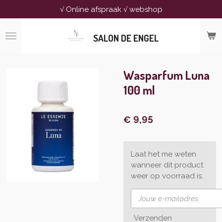
√ Online afspraak √ webshop
Ga
direct
naar
SALON DE ENGEL
de
hoofdinhoud
Wasparfum Luna
100 ml
€ 9,95
Laat het me weten
wanneer dit product
weer op voorraad is.
Verzenden