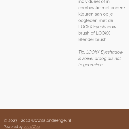
individueel of in
combinatie met andere
kleuren aan op je
oogleden met de
LOOkX Eyeshadow
brush of LOOkX
Blender brush.
Tip: LOOkX Eyeshadow
is zowel droog als nat
te gebruiken.
© 2023 - 2026 www.salondeengel.nl
Powered by
JouwWeb