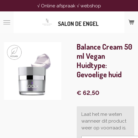
√ Online afspraak √ webshop
Ga
direct
naar
SALON DE ENGEL
de
hoofdinhoud
Balance Cream 50
ml Vegan
Huidtype:
Gevoelige huid
€ 62,50
Laat het me weten
wanneer dit product
weer op voorraad is.